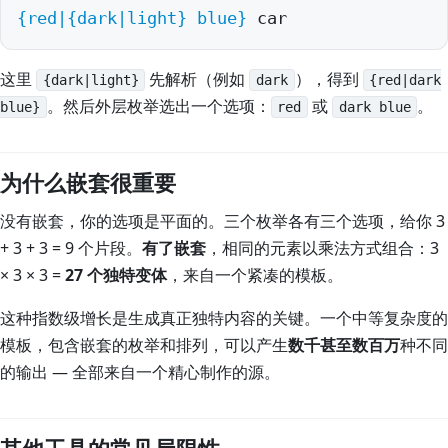
Spi
{red|
{dark|light}
 blue}
 car
Spi
Spi
这里
先解析（例如
），得到
{dark|light}
dark
{red|dark
。然后外层枚举选出一个选项：
或
。
blue}
red
dark blue
Spi
编
为什么嵌套很重要
Spi
没有嵌套，你的选项是平面的。三个枚举各有三个选项，给你 3
Wri
+ 3 + 3 = 9 个片段。
有了嵌套
，相同的元素以乘法方式组合：3
Spi
× 3 × 3 =
27 个独特变体
，来自一个紧凑的模板。
AI
这种指数级增长是生成真正独特内容的关键。一个中等复杂度的
模板，包含嵌套的枚举和排列，可以产生
数千甚至数百万
种不同
Gi
的输出 — 全部来自一个精心制作的源。
Te
301