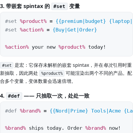
3. 带嵌套 spintax 的
变量
#set
#set
%product%
 = 
{
{premium|budget}
{laptop|
#set
%action%
 = 
{Buy|Get|Order}
%action%
 your new 
%product%
 today!
是宏：它保存未解析的嵌套 spintax，并在
每次
引用时重
#set
新抽取，因此两处
可能渲染出两个不同的产品。配
%product%
合多个变量，变体数量会迅速倍增。
4.
—— 只抽取一次，处处一致
#def
#def
%brand%
 = 
{
{Nord|Prime}
 Tools|Acme 
{La
%brand%
 ships today. Order 
%brand%
 now!