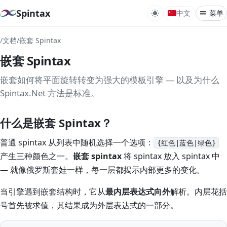
Spintax
中文
菜单
/
文档
/
嵌套 Spintax
什么
嵌套 Spintax
语
嵌套
嵌套如何将平面旋转转变为强大的模板引擎 — 以及为什么
Spintax.Net 方法是标准。
Rev
什么是嵌套 Spintax？
Var
Per
普通 spintax 从列表中随机选择一个选项：
{红色|蓝色|绿色}
Gra
产生三种颜色之一。
嵌套 spintax
将 spintax 放入 spintax 中
— 就像俄罗斯套娃一样，每一层都揭示内部更多的变化。
Tem
Con
当引擎遇到嵌套结构时，它从
最内层表达式向外
解析。内层花括
Plu
号首先被求值，其结果成为外层表达式的一部分。