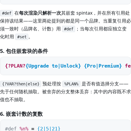
在
每次渲染只解析一次
其嵌套 spintax，并在所有引用处
#def
保持该结果——这里两处提到的都是同一个品牌。当重复引用必
须一致时（品牌名、计数）用
；当每次引用都应独立变
#def
化时用
。
#set
5. 包住嵌套块的条件
{?PLAN?
{Upgrade to|Unlock}
{Pro|Premium}
 fe
预处理按
是否有值选择分支——
{?VAR?then|else}
%PLAN%
先于任何随机抽取。被舍弃的分支整体丢弃：其中的内容既不求
值也不抽取。
6. 嵌套计数的复数
#def
%n%
 = 
{2|5|21}