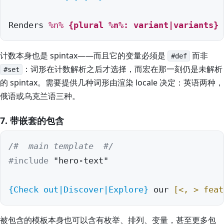
Renders 
%n%
{plural 
%n%
: variant|variants}
 
计数本身也是 spintax——而且它的变量必须是
而非
#def
：词形在计数解析之后才选择，而宏在那一刻仍是未解析
#set
的 spintax。需要提供几种词形由渲染 locale 决定：英语两种，
俄语或乌克兰语三种。
7. 带嵌套的包含
/#  main template  #/
#include
 "hero-text"

{Check out|Discover|Explore}
 our 
[<, > feat
被包含的模板本身也可以含有枚举、排列、变量，甚至更多包