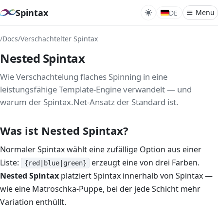
Spintax
Menü
DE
/
Docs
/
Verschachtelter Spintax
Was i
Nested Spintax
Synt
Nest
Wie Verschachtelung flaches Spinning in eine
leistungsfähige Template-Engine verwandelt — und
Spint
warum der Spintax.Net-Ansatz der Standard ist.
Reve
Was ist Nested Spintax?
Varia
Normaler Spintax wählt eine zufällige Option aus einer
Perm
Liste:
erzeugt eine von drei Farben.
Gram
{red|blue|green}
Nested Spintax
platziert Spintax innerhalb von Spintax —
Temp
wie eine Matroschka-Puppe, bei der jede Schicht mehr
Condi
Variation enthüllt.
Plur