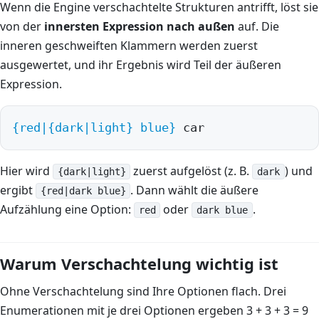
Wenn die Engine verschachtelte Strukturen antrifft, löst sie
von der
innersten Expression nach außen
auf. Die
Spint
inneren geschweiften Klammern werden zuerst
Spint
ausgewertet, und ihr Ergebnis wird Teil der äußeren
Spin
Expression.
Spin
{red|
{dark|light}
 blue}
 car
Edit
Spin
Hier wird
zuerst aufgelöst (z. B.
) und
{dark|light}
dark
Writ
ergibt
. Dann wählt die äußere
{red|dark blue}
Spint
Aufzählung eine Option:
oder
.
red
dark blue
Was K
Warum Verschachtelung wichtig ist
GitH
Tele
Ohne Verschachtelung sind Ihre Optionen flach. Drei
301s
Enumerationen mit je drei Optionen ergeben 3 + 3 + 3 = 9