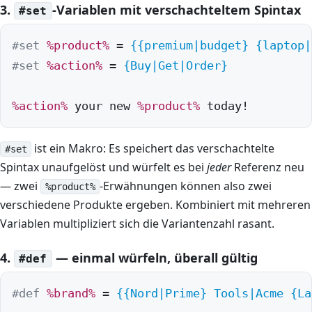
3.
-Variablen mit verschachteltem Spintax
#set
#set
%product%
 = 
{
{premium|budget}
{laptop|
#set
%action%
 = 
{Buy|Get|Order}
%action%
 your new 
%product%
 today!
ist ein Makro: Es speichert das verschachtelte
#set
Spintax unaufgelöst und würfelt es bei
jeder
Referenz neu
— zwei
-Erwähnungen können also zwei
%product%
verschiedene Produkte ergeben. Kombiniert mit mehreren
Variablen multipliziert sich die Variantenzahl rasant.
4.
— einmal würfeln, überall gültig
#def
#def
%brand%
 = 
{
{Nord|Prime}
 Tools|Acme 
{La