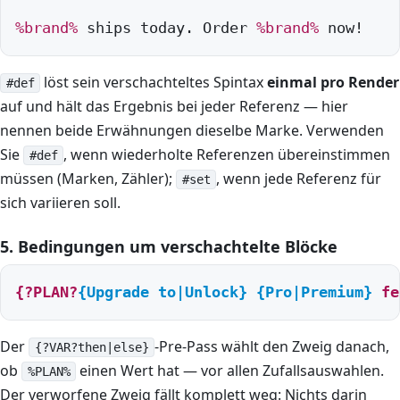
%brand%
 ships today. Order 
%brand%
 now!
löst sein verschachteltes Spintax
einmal pro Render
#def
auf und hält das Ergebnis bei jeder Referenz — hier
nennen beide Erwähnungen dieselbe Marke. Verwenden
Sie
, wenn wiederholte Referenzen übereinstimmen
#def
müssen (Marken, Zähler);
, wenn jede Referenz für
#set
sich variieren soll.
5. Bedingungen um verschachtelte Blöcke
{?PLAN?
{Upgrade to|Unlock}
{Pro|Premium}
 fe
Der
-Pre-Pass wählt den Zweig danach,
{?VAR?then|else}
ob
einen Wert hat — vor allen Zufallsauswahlen.
%PLAN%
Der verworfene Zweig fällt komplett weg: Nichts darin