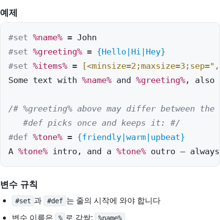
예제
#set
%name%
#set
%greeting%
 = 
{Hello|Hi|Hey}
#set
%items%
 = 
[<minsize=2;maxsize=3;sep=",
Some text with 
%name%
 and 
%greeting%
, also 
/# %greeting% above may differ between the 
   #def picks once and keeps it: #/
#def
%tone%
 = 
{friendly|warm|upbeat}
A 
%tone%
 intro, and a 
%tone%
 outro — always
변수 규칙
과
는 줄의 시작에 와야 합니다
#set
#def
변수 이름은
로 감쌈:
%
%name%