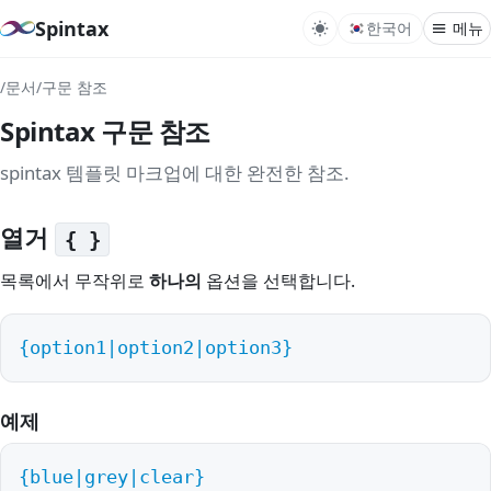
Spintax
한국어
메뉴
/
문서
/
구문 참조
Spi
Spintax 구문 참조
구
중첩
spintax 템플릿 마크업에 대한 완전한 참조.
열거
{ }
Rev
Var
목록에서 무작위로
하나의
옵션을 선택합니다.
Per
Gra
{option1|option2|option3}
Tem
Con
예제
Plu
{blue|grey|clear}