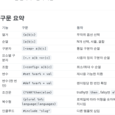
구문 요약
기능
구문
동작
열거
무작위 옵션 선택
{a|b|c}
순열
N개 선택, 셔플, 결합
[a|b|c]
구분자
통일 구분자 순열
[<sep> a|b|c]
요소별 구
사용자 정의 구분자 순열
[<,> a|b <x>|c]
분자
조합
최소/최대 수 순열
[<config> a|b|c]
변수
재사용 가능한 치환
#set %var% = val
변수 (한 번
렌더링당 한 번만 확정
#def %var% = val
만)
조건문
truthy면
, falsy면
{?VAR?then|else}
then
e
로케일에 따라 어형을 숫자에
{plural %n%:
복수형
치시킴
language|languages}
인클루드
다른 템플릿 삽입
#include "slug"