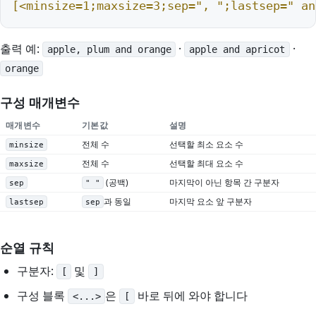
[<minsize=1;maxsize=3;sep=", ";lastsep=" an
출력 예:
·
·
apple, plum and orange
apple and apricot
orange
구성 매개변수
매개변수
기본값
설명
전체 수
선택할 최소 요소 수
minsize
전체 수
선택할 최대 요소 수
maxsize
(공백)
마지막이 아닌 항목 간 구분자
sep
" "
과 동일
마지막 요소 앞 구분자
lastsep
sep
순열 규칙
구분자:
및
[
]
구성 블록
은
바로 뒤에 와야 합니다
<...>
[