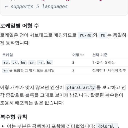
← supports 5 languages
로케일별 어형 수
로케일은 언어 서브태그로 매칭되므로
와
는 동일하
ru-RU
ru
게 동작합니다:
로케일
어형 수
선택 기준
,
,
,
,
,
3
1 · 2–4 · 5 이상
ru
uk
be
sr
hr
bs
을 포함한 그 밖의 모든 로케일
2
정확히 1 · 나머지 전부
en
어형 개수가 맞지 않으면 엔진이
를 보고하고 전
plural.arity
각 중괄호로 블록을 그대로 보이게 남깁니다. 잘못된 복수형이
조용히 배포되는 일은 없습니다.
복수형 규칙
여는 부분은 공백까지 포함해 리터럴입니다:
.
{plural