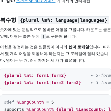
심화:
조건문 spintax 가이드
에 예제와 안티패턴
복수형
{plural %n%: language|languages}
숫자에 맞는 문법적으로 올바른 어형을 고릅니다. 카운트는 콜론
앞에, 어형은 콜론 뒤에
로 구분해 씁니다.
|
어형을 결정하는 것은 템플릿이 아니라
렌더 로케일
입니다. 따라
서 몇 개의 어형을 제공해야 하는지는 그 로케일에 달려 있습니
다. 영어는 두 개, 러시아어는 세 개가 필요합니다.
{plural 
%n%
: form1|form2}
← 2-form
{plural 
%n%
: form1|form2|form3}
← 3-form
#def
%LangCount%
 = 5

supports 
%LangCount%
{plural 
%LangCount%
: l