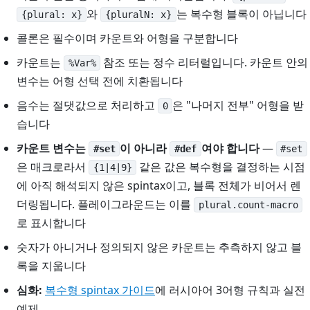
와
는 복수형 블록이 아닙니다
{plural: x}
{pluralN: x}
콜론은 필수이며 카운트와 어형을 구분합니다
카운트는
참조 또는 정수 리터럴입니다. 카운트 안의
%Var%
변수는 어형 선택 전에 치환됩니다
음수는 절댓값으로 처리하고
은 "나머지 전부" 어형을 받
0
습니다
카운트 변수는
이 아니라
여야 합니다
—
#set
#def
#set
은 매크로라서
같은 값은 복수형을 결정하는 시점
{1|4|9}
에 아직 해석되지 않은 spintax이고, 블록 전체가 비어서 렌
더링됩니다. 플레이그라운드는 이를
plural.count-macro
로 표시합니다
숫자가 아니거나 정의되지 않은 카운트는 추측하지 않고 블
록을 지웁니다
심화:
복수형 spintax 가이드
에 러시아어 3어형 규칙과 실전
예제