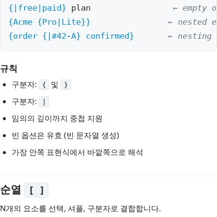
Spi
{|free|paid}
 plan                 
← empty o
Spi
{Acme {Pro|Lite}}
← nested e
Spi
{order {|#42-A} confirmed}
← nesting 
Spi
규칙
에
구분자:
및
{
}
Spi
구분자:
|
Wri
임의의 깊이까지 중첩 지원
Spi
빈 옵션은 유효 (빈 문자열 생성)
AI
가장 안쪽 표현식에서 바깥쪽으로 해석
Gi
Te
순열
[ ]
301
N개의 요소를 선택, 셔플, 구분자로 결합합니다.