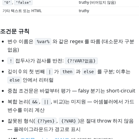
,
truthy (비어있지 않음)
"0"
"false"
기타 텍스트 또는 HTML
truthy
조건문 규칙
변수 이름은
와 같은 regex 를 따름 (대소문자 구분
%var%
없음)
접두사가 검사를 반전:
!
{?!VAR?없음}
깊이 0 의 첫 번째
가
과
를 구분; 이후는
|
then
else
안에서 리터럴
else
중첩 조건문은 바깥부터 평가 — falsy 분기는 short-circuit
복합 논리(
,
, 비교)는 미지원 — 어셈블러에서 가드
&&
||
변수를 미리 계산
잘못된 형식(
,
)은 절대 throw 하지 않음
{??yes}
{?VAR}
— 플레이그라운드가 경고로 표시