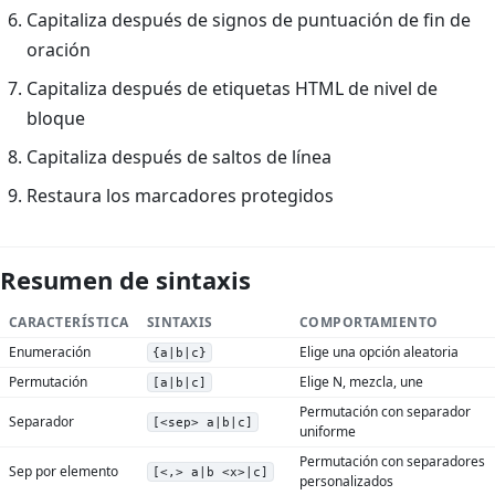
Capitaliza después de signos de puntuación de fin de
oración
Capitaliza después de etiquetas HTML de nivel de
bloque
Capitaliza después de saltos de línea
Restaura los marcadores protegidos
Resumen de sintaxis
CARACTERÍSTICA
SINTAXIS
COMPORTAMIENTO
Enumeración
Elige una opción aleatoria
{a|b|c}
Permutación
Elige N, mezcla, une
[a|b|c]
Permutación con separador
Separador
[<sep> a|b|c]
uniforme
Permutación con separadores
Sep por elemento
[<,> a|b <x>|c]
personalizados