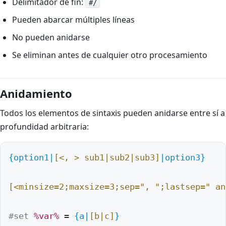
Delimitador de fin:
#/
Pueden abarcar múltiples líneas
No pueden anidarse
Se eliminan antes de cualquier otro procesamiento
Anidamiento
Todos los elementos de sintaxis pueden anidarse entre sí a
profundidad arbitraria:
{option1|
[<, > sub1|sub2|sub3]
|option3}
[<minsize=2;maxsize=3;sep=", ";lastsep=" an
#set
%var%
 = 
{a|
[b|c]
}