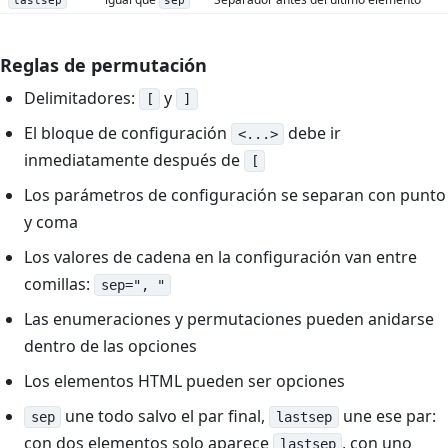
lastsep
sep
Reglas de permutación
Delimitadores:
y
[
]
El bloque de configuración
debe ir
<...>
inmediatamente después de
[
Los parámetros de configuración se separan con punto
y coma
Los valores de cadena en la configuración van entre
comillas:
sep=", "
Las enumeraciones y permutaciones pueden anidarse
dentro de las opciones
Los elementos HTML pueden ser opciones
une todo salvo el par final,
une ese par:
sep
lastsep
con dos elementos solo aparece
, con uno
lastsep