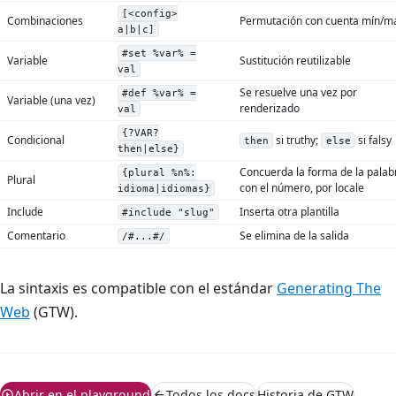
[<config>
Combinaciones
Permutación con cuenta mín/m
a|b|c]
#set %var% =
Variable
Sustitución reutilizable
val
Se resuelve una vez por
#def %var% =
Variable (una vez)
renderizado
val
{?VAR?
Condicional
si truthy;
si falsy
then
else
then|else}
Concuerda la forma de la palab
{plural %n%:
Plural
con el número, por locale
idioma|idiomas}
Include
Inserta otra plantilla
#include "slug"
Comentario
Se elimina de la salida
/#...#/
La sintaxis es compatible con el estándar
Generating The
Web
(GTW).
Abrir en el playground
Todos los docs
Historia de GTW