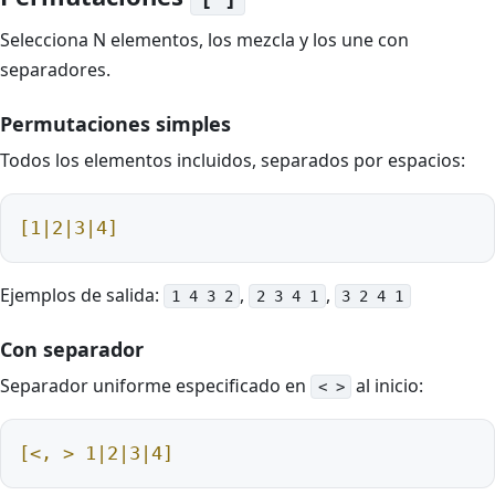
Selecciona N elementos, los mezcla y los une con
separadores.
Permutaciones simples
Todos los elementos incluidos, separados por espacios:
[1|2|3|4]
Ejemplos de salida:
,
,
1 4 3 2
2 3 4 1
3 2 4 1
Con separador
Separador uniforme especificado en
al inicio:
< >
[<, > 1|2|3|4]