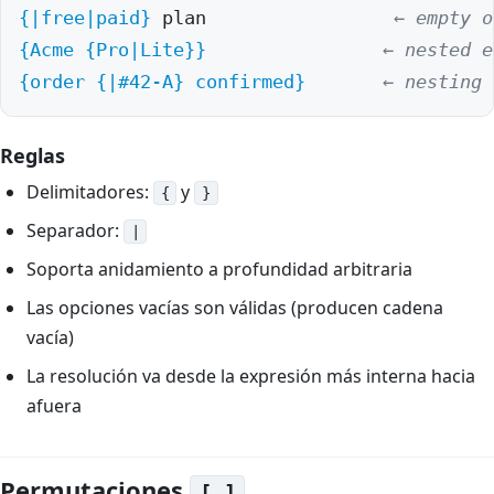
Spint
{|free|paid}
 plan                 
← empty o
Spint
{Acme {Pro|Lite}}
← nested e
Spin
{order {|#42-A} confirmed}
← nesting 
Spin
Reglas
Edit
Delimitadores:
y
{
}
Spin
Separador:
|
Writ
Soporta anidamiento a profundidad arbitraria
Spint
Las opciones vacías son válidas (producen cadena
Lo q
vacía)
La resolución va desde la expresión más interna hacia
GitH
afuera
Tele
301s
Permutaciones
[ ]