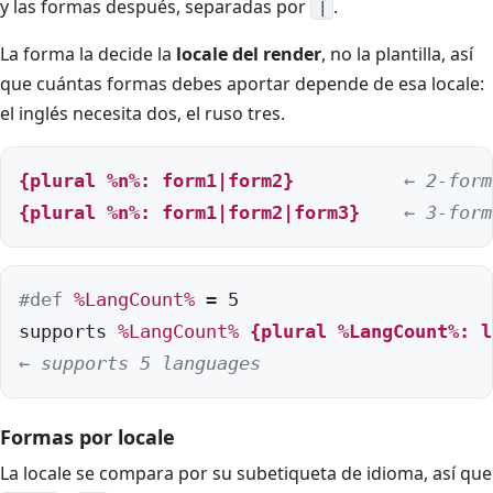
y las formas después, separadas por
.
|
La forma la decide la
locale del render
, no la plantilla, así
que cuántas formas debes aportar depende de esa locale:
el inglés necesita dos, el ruso tres.
{plural 
%n%
: form1|form2}
← 2-form
{plural 
%n%
: form1|form2|form3}
← 3-form
#def
%LangCount%
 = 5

supports 
%LangCount%
{plural 
%LangCount%
: l
← supports 5 languages
Formas por locale
La locale se compara por su subetiqueta de idioma, así que