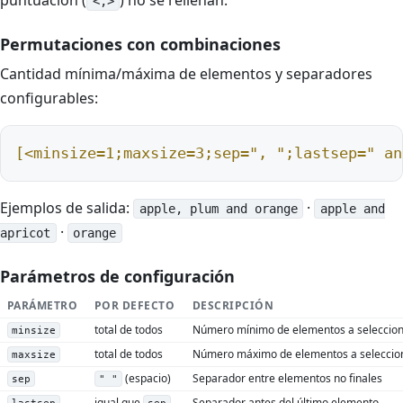
puntuación (
) no se rellenan.
<,>
Permutaciones con combinaciones
Cantidad mínima/máxima de elementos y separadores
configurables:
[<minsize=1;maxsize=3;sep=", ";lastsep=" an
Ejemplos de salida:
·
apple, plum and orange
apple and
·
apricot
orange
Parámetros de configuración
PARÁMETRO
POR DEFECTO
DESCRIPCIÓN
total de todos
Número mínimo de elementos a seleccio
minsize
total de todos
Número máximo de elementos a seleccio
maxsize
(espacio)
Separador entre elementos no finales
sep
" "
igual que
Separador antes del último elemento