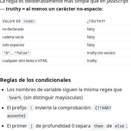
La regla es deliberadamente más simple que en JavaScript
—
truthy = al menos un carácter no-espacio
:
VALOR DE
¿TRUTHY?
%VAR%
no declarada
falsy
cadena vacía
falsy
solo espacios
falsy
,
truthy (no vacías)
"0"
"false"
cualquier otro texto o HTML
truthy
Reglas de los condicionales
Los nombres de variable siguen la misma regex que
(sin distinguir mayúsculas)
%var%
El prefijo
invierte la comprobación:
!
{?!VAR?
ausente}
El primer
de profundidad 0 separa
de
;
|
then
else