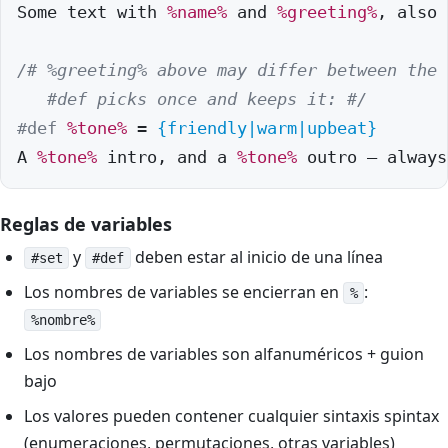
Some text with 
%name%
 and 
%greeting%
, also 
/# %greeting% above may differ between the 
   #def picks once and keeps it: #/
#def
%tone%
 = 
{friendly|warm|upbeat}
A 
%tone%
 intro, and a 
%tone%
 outro — always
Reglas de variables
y
deben estar al inicio de una línea
#set
#def
Los nombres de variables se encierran en
:
%
%nombre%
Los nombres de variables son alfanuméricos + guion
bajo
Los valores pueden contener cualquier sintaxis spintax
(enumeraciones, permutaciones, otras variables)