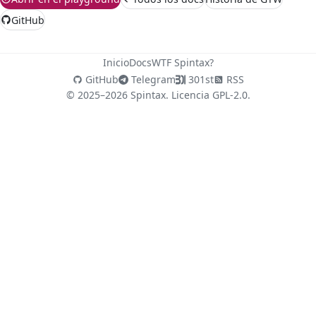
GitHub
Inicio
Docs
WTF Spintax?
GitHub
Telegram
301st
RSS
© 2025–2026 Spintax. Licencia GPL-2.0.