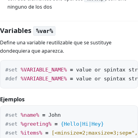
ninguno de los dos
Variables
%var%
Define una variable reutilizable que se sustituye
dondequiera que aparezca.
#set
%VARIABLE_NAME%
#def
%VARIABLE_NAME%
 = value or spintax str
Ejemplos
#set
%name%
#set
%greeting%
 = 
{Hello|Hi|Hey}
#set
%items%
 = 
[<minsize=2;maxsize=3;sep=",