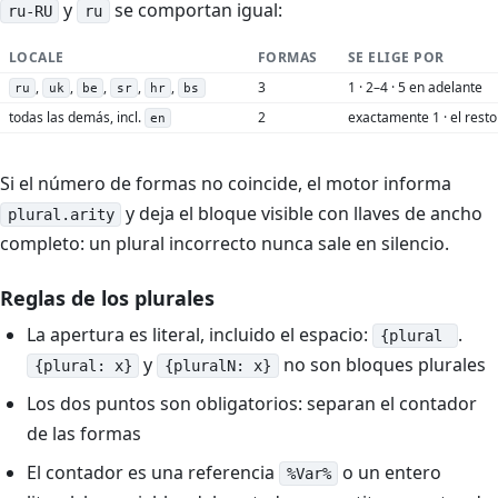
y
se comportan igual:
ru-RU
ru
LOCALE
FORMAS
SE ELIGE POR
,
,
,
,
,
3
1 · 2–4 · 5 en adelante
ru
uk
be
sr
hr
bs
todas las demás, incl.
2
exactamente 1 · el resto
en
Si el número de formas no coincide, el motor informa
y deja el bloque visible con llaves de ancho
plural.arity
completo: un plural incorrecto nunca sale en silencio.
Reglas de los plurales
La apertura es literal, incluido el espacio:
.
{plural
y
no son bloques plurales
{plural: x}
{pluralN: x}
Los dos puntos son obligatorios: separan el contador
de las formas
El contador es una referencia
o un entero
%Var%