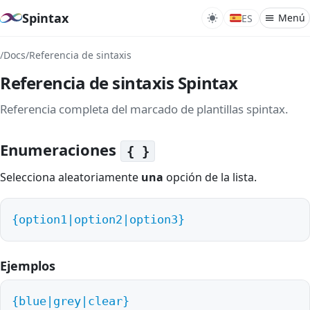
Spintax
Menú
ES
/
Docs
/
Referencia de sintaxis
¿Qué
Referencia de sintaxis Spintax
Refer
Spin
Referencia completa del marcado de plantillas spintax.
Enumeraciones
{ }
Reve
Varia
Selecciona aleatoriamente
una
opción de la lista.
Perm
Gram
{option1|option2|option3}
Temp
Condi
Ejemplos
Plur
{blue|grey|clear}