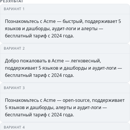
РЕЗУЛЬТАТ
ВАРИАНТ 1
Познакомьтесь с Acme — быстрый, поддерживает 5 
языков и дашборды, аудит-логи и алерты — 
бесплатный тариф с 2024 года.
ВАРИАНТ 2
Добро пожаловать в Acme — легковесный, 
поддерживает 5 языков и дашборды и аудит-логи — 
бесплатный тариф с 2024 года.
ВАРИАНТ 3
Познакомьтесь с Acme — open-source, поддерживает 
5 языков и дашборды, алерты и аудит-логи — 
бесплатный тариф с 2024 года.
ВАРИАНТ 4